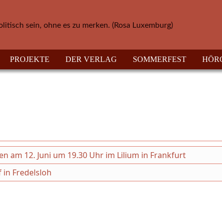
olitisch sein, ohne es zu merken. (Rosa Luxemburg)
PROJEKTE
DER VERLAG
SOMMERFEST
HÖR
en am 12. Juni um 19.30 Uhr im Lilium in Frankfurt
 in Fredelsloh