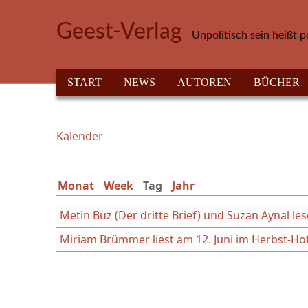
Direkt zum Inhalt
Geest-Verlag
Unpolitisch sein heißt p
HAUPTMENÜ
START
NEWS
AUTOREN
BÜCHER
Kalender
Sie sind hier
Monat
Week
Tag
(aktiver Reiter)
Jahr
Metin Buz (Der dritte Brief) und Suzan Aynal les
Miriam Brümmer liest am 12. Juni im Herbst-Hof