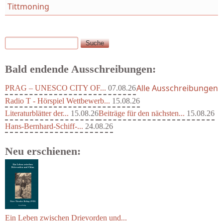
Tittmoning
Suche
Suchformular
Bald endende Ausschreibungen:
Alle Ausschreibungen
PRAG – UNESCO CITY OF...
07.08.26
Radio T - Hörspiel Wettbewerb...
15.08.26
Literaturblätter der...
15.08.26
Beiträge für den nächsten...
15.08.26
Hans-Bernhard-Schiff-...
24.08.26
Neu erschienen:
Ein Leben zwischen Drievorden und...