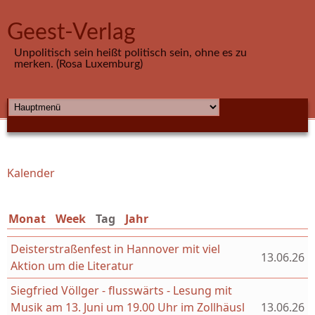
Direkt zum Inhalt
Geest-Verlag
Unpolitisch sein heißt politisch sein, ohne es zu
merken. (Rosa Luxemburg)
HAUPTMENÜ
Kalender
Sie sind hier
Monat
Week
Tag
(aktiver Reiter)
Jahr
Deisterstraßenfest in Hannover mit viel
13.06.26
Aktion um die Literatur
Siegfried Völlger - flusswärts - Lesung mit
Musik am 13. Juni um 19.00 Uhr im Zollhäusl
13.06.26