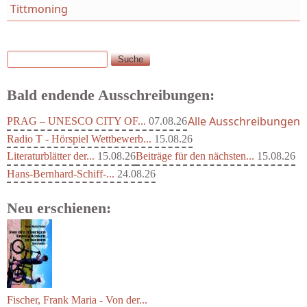
Tittmoning
Suche
Suchformular
Bald endende Ausschreibungen:
Alle Ausschreibungen
PRAG – UNESCO CITY OF...
07.08.26
Radio T - Hörspiel Wettbewerb...
15.08.26
Literaturblätter der...
15.08.26
Beiträge für den nächsten...
15.08.26
Hans-Bernhard-Schiff-...
24.08.26
Neu erschienen:
Fischer, Frank Maria - Von der...