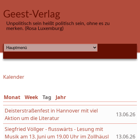
Direkt zum Inhalt
Geest-Verlag
Unpolitisch sein heißt politisch sein, ohne es zu
merken. (Rosa Luxemburg)
HAUPTMENÜ
Kalender
Sie sind hier
Monat
Week
Tag
(aktiver Reiter)
Jahr
Deisterstraßenfest in Hannover mit viel
13.06.26
Aktion um die Literatur
Siegfried Völlger - flusswärts - Lesung mit
Musik am 13. Juni um 19.00 Uhr im Zollhäusl
13.06.26