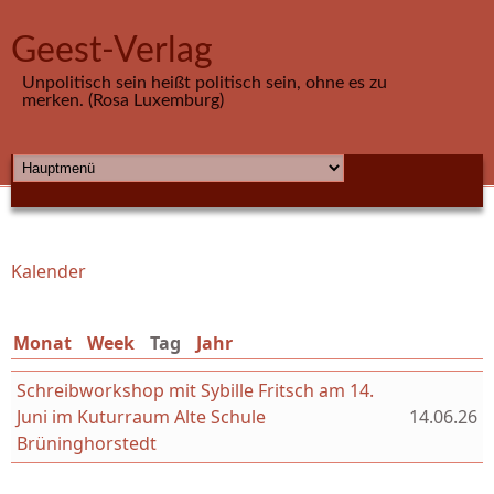
Direkt zum Inhalt
Geest-Verlag
Unpolitisch sein heißt politisch sein, ohne es zu
merken. (Rosa Luxemburg)
HAUPTMENÜ
Kalender
Sie sind hier
Monat
Week
Tag
(aktiver Reiter)
Jahr
Schreibworkshop mit Sybille Fritsch am 14.
Juni im Kuturraum Alte Schule
14.06.26
Brüninghorstedt