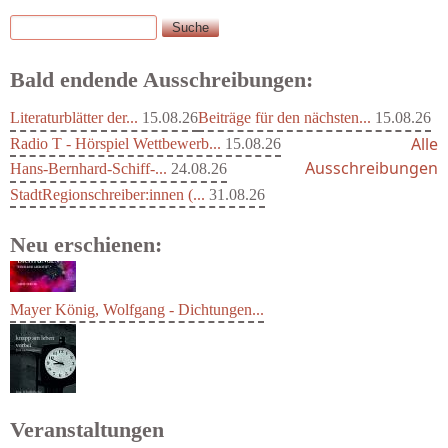
Suche
Suchformular
Bald endende Ausschreibungen:
Literaturblätter der...
15.08.26
Beiträge für den nächsten...
15.08.26
Alle
Radio T - Hörspiel Wettbewerb...
15.08.26
Ausschreibungen
Hans-Bernhard-Schiff-...
24.08.26
StadtRegionschreiber:innen (...
31.08.26
Neu erschienen:
Mayer König, Wolfgang - Dichtungen...
Veranstaltungen