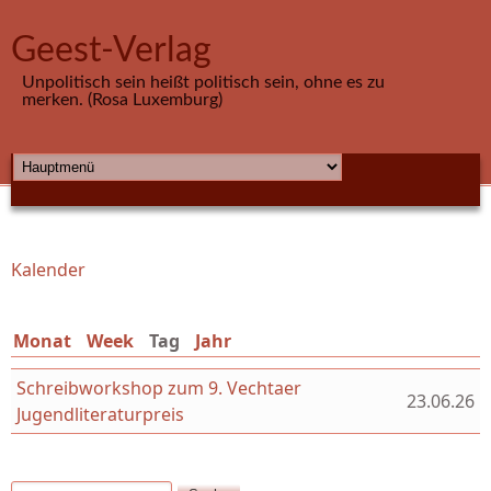
Direkt zum Inhalt
Geest-Verlag
Unpolitisch sein heißt politisch sein, ohne es zu
merken. (Rosa Luxemburg)
HAUPTMENÜ
Kalender
Sie sind hier
Monat
Week
Tag
(aktiver Reiter)
Jahr
Schreibworkshop zum 9. Vechtaer
23.06.26
Jugendliteraturpreis