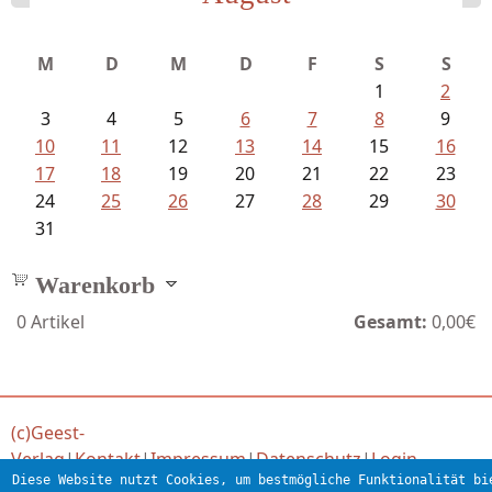
Fischer, Frank Maria - Von der...
M
D
M
D
F
S
S
1
2
3
4
5
6
7
8
9
10
11
12
13
14
15
16
17
18
19
20
21
22
23
24
25
26
27
28
29
30
31
Warenkorb
0
Artikel
Gesamt:
0,00€
(c)Geest-
Verlag
|
Kontakt
|
Impressum
|
Datenschutz
|
Login
Diese Website nutzt Cookies, um bestmögliche Funktionalität bi