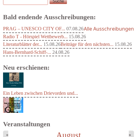
Suche
Suchformular
Bald endende Ausschreibungen:
Alle Ausschreibungen
PRAG – UNESCO CITY OF...
07.08.26
Radio T - Hörspiel Wettbewerb...
15.08.26
Literaturblätter der...
15.08.26
Beiträge für den nächsten...
15.08.26
Hans-Bernhard-Schiff-...
24.08.26
Neu erschienen:
Ein Leben zwischen Drievorden und...
Veranstaltungen
August
«
»