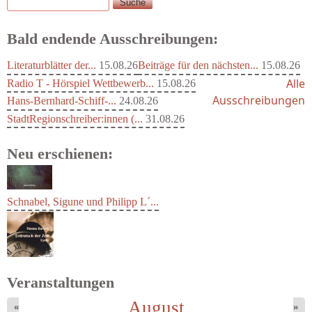
Suche
Suchformular
Bald endende Ausschreibungen:
Literaturblätter der...
15.08.26
Beiträge für den nächsten...
15.08.26
Alle
Radio T - Hörspiel Wettbewerb...
15.08.26
Ausschreibungen
Hans-Bernhard-Schiff-...
24.08.26
StadtRegionschreiber:innen (...
31.08.26
Neu erschienen:
Schnabel, Sigune und Philipp L´...
Veranstaltungen
August
«
»