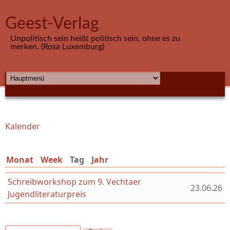
Direkt zum Inhalt
Geest-Verlag
Unpolitisch sein heißt politisch sein, ohne es zu
merken. (Rosa Luxemburg)
HAUPTMENÜ
Kalender
Sie sind hier
Monat
Week
Tag
(aktiver Reiter)
Jahr
Schreibworkshop zum 9. Vechtaer
23.06.26
Jugendliteraturpreis