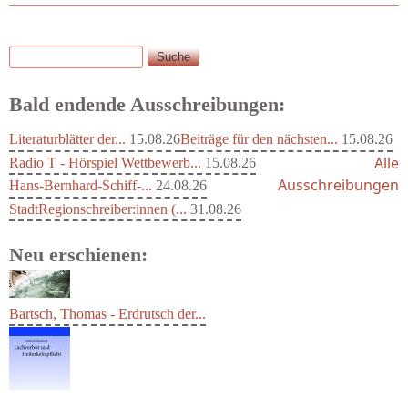
Suche
Suchformular
Bald endende Ausschreibungen:
Literaturblätter der...
15.08.26
Beiträge für den nächsten...
15.08.26
Alle
Radio T - Hörspiel Wettbewerb...
15.08.26
Ausschreibungen
Hans-Bernhard-Schiff-...
24.08.26
StadtRegionschreiber:innen (...
31.08.26
Neu erschienen:
Bartsch, Thomas - Erdrutsch der...