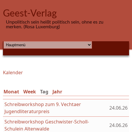
Direkt zum Inhalt
Geest-Verlag
Unpolitisch sein heißt politisch sein, ohne es zu
merken. (Rosa Luxemburg)
HAUPTMENÜ
Kalender
Sie sind hier
Monat
Week
Tag
(aktiver Reiter)
Jahr
Schreibworkshop zum 9. Vechtaer
24.06.26
Jugendliteraturpreis
Schreibworkshop Geschwister-Scholl-
24.06.26
Schulein Altenwalde