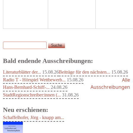
Suche
Suchformular
Bald endende Ausschreibungen:
Literaturblätter der...
15.08.26
Beiträge für den nächsten...
15.08.26
Alle
Radio T - Hörspiel Wettbewerb...
15.08.26
Ausschreibungen
Hans-Bernhard-Schiff-...
24.08.26
StadtRegionschreiber:innen (...
31.08.26
Neu erschienen: