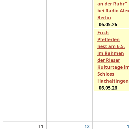
an der Ruhr"
bei Radio Ale
Berlin
06.05.26
Erich
Pfefferlen
liest am 6.5.
im Rahmen
der Rieser
Kulturtage i
Schloss
Hachaltingen
06.05.26
11
12