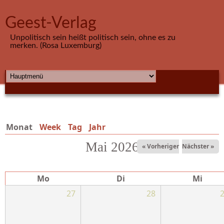
Direkt zum Inhalt
Geest-Verlag
Unpolitisch sein heißt politisch sein, ohne es zu
merken. (Rosa Luxemburg)
HAUPTMENÜ
Monat
(aktiver Reiter)
Week
Tag
Jahr
Mai 2026
« Vorheriger
Nächster »
Mo
Di
Mi
27
28