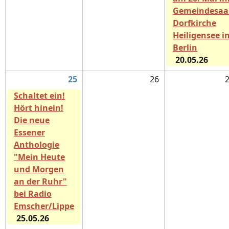
Gemeindesaa
Dorfkirche
Heiligensee i
Berlin
20.05.26
25
26
Schaltet ein!
Hört hinein!
Die neue
Essener
Anthologie
"Mein Heute
und Morgen
an der Ruhr"
bei Radio
Emscher/Lippe
25.05.26