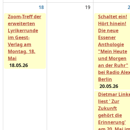
18
19
Zoom-Treff der
Schaltet ein!
erweiterten
Hört hinein!
Lyrikerrunde
Die neue
im Geest-
Essener
Verlag am
Anthologie
Montag, 18.
"Mein Heute
Mai
und Morgen
18.05.26
an der Ruhr"
bei Radio Ale
Berlin
20.05.26
Dietmar Link
liest ' Zur
Zukunft
gehört die
Erinnerung'
am 20. Mai i