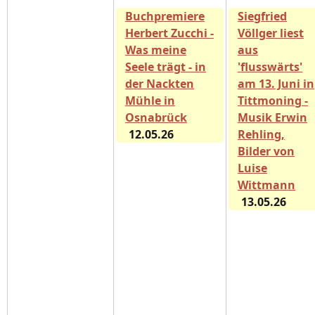
Buchpremiere
Siegfried
Herbert Zucchi -
Völlger liest
Was meine
aus
Seele trägt - in
'flusswärts'
der Nackten
am 13. Juni in
Mühle in
Tittmoning -
Osnabrück
Musik Erwin
12.05.26
Rehling,
Bilder von
Luise
Wittmann
13.05.26