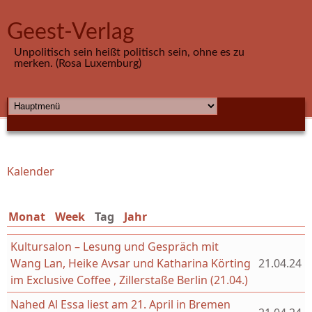
Direkt zum Inhalt
Geest-Verlag
Unpolitisch sein heißt politisch sein, ohne es zu
merken. (Rosa Luxemburg)
HAUPTMENÜ
Kalender
Sie sind hier
Monat
Week
Tag
(aktiver Reiter)
Jahr
Kultursalon – Lesung und Gespräch mit
Wang Lan, Heike Avsar und Katharina Körting
21.04.24
im Exclusive Coffee , Zillerstaße Berlin (21.04.)
Nahed Al Essa liest am 21. April in Bremen