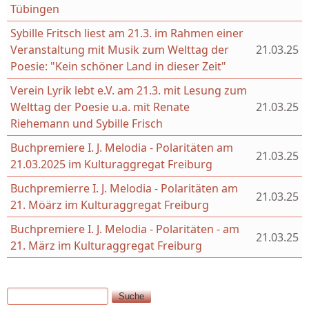
Tübingen
Sybille Fritsch liest am 21.3. im Rahmen einer
Veranstaltung mit Musik zum Welttag der
21.03.25
Poesie: "Kein schöner Land in dieser Zeit"
Verein Lyrik lebt e.V. am 21.3. mit Lesung zum
Welttag der Poesie u.a. mit Renate
21.03.25
Riehemann und Sybille Frisch
Buchpremiere I. J. Melodia - Polaritäten am
21.03.25
21.03.2025 im Kulturaggregat Freiburg
Buchpremierre I. J. Melodia - Polaritäten am
21.03.25
21. Möärz im Kulturaggregat Freiburg
Buchpremiere I. J. Melodia - Polaritäten - am
21.03.25
21. März im Kulturaggregat Freiburg
Suche
Suchformular