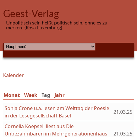
Direkt zum Inhalt
Geest-Verlag
Unpolitisch sein heißt politisch sein, ohne es zu
merken. (Rosa Luxemburg)
HAUPTMENÜ
Kalender
Sie sind hier
Monat
Week
Tag
(aktiver Reiter)
Jahr
Sonja Crone u.a. lesen am Welttag der Poesie
21.03.25
in der Lesegesellschaft Basel
Cornelia Koepsell liest aus Die
Unbezähmbaren im Mehrgenerationenhaus
21.03.25