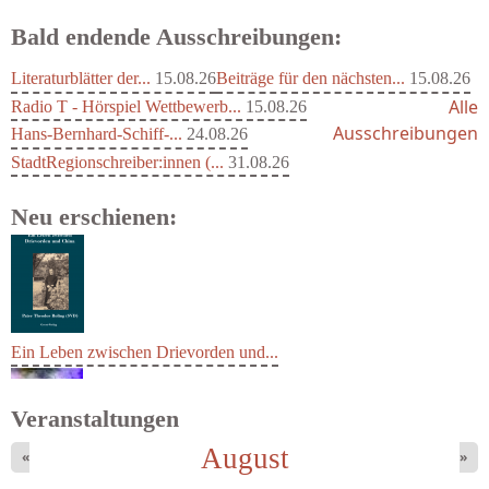
Bald endende Ausschreibungen:
Literaturblätter der...
15.08.26
Beiträge für den nächsten...
15.08.26
Alle
Radio T - Hörspiel Wettbewerb...
15.08.26
Ausschreibungen
Hans-Bernhard-Schiff-...
24.08.26
StadtRegionschreiber:innen (...
31.08.26
Neu erschienen:
Ein Leben zwischen Drievorden und...
Veranstaltungen
August
«
»