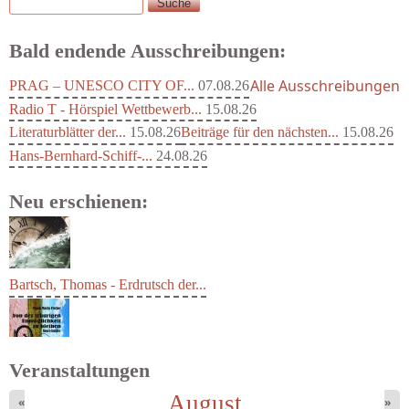
Suche
Suchformular
Bald endende Ausschreibungen:
Alle Ausschreibungen
PRAG – UNESCO CITY OF...
07.08.26
Radio T - Hörspiel Wettbewerb...
15.08.26
Literaturblätter der...
15.08.26
Beiträge für den nächsten...
15.08.26
Hans-Bernhard-Schiff-...
24.08.26
Neu erschienen:
Bartsch, Thomas - Erdrutsch der...
Veranstaltungen
August
«
»