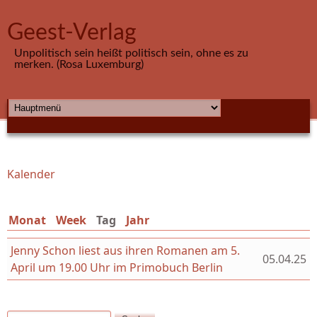
Direkt zum Inhalt
Geest-Verlag
Unpolitisch sein heißt politisch sein, ohne es zu
merken. (Rosa Luxemburg)
HAUPTMENÜ
Kalender
Sie sind hier
Monat
Week
Tag
(aktiver Reiter)
Jahr
Jenny Schon liest aus ihren Romanen am 5.
05.04.25
April um 19.00 Uhr im Primobuch Berlin