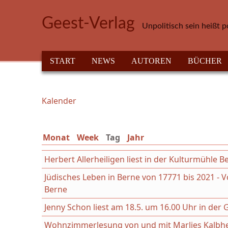
Direkt zum Inhalt
Geest-Verlag
Unpolitisch sein heißt p
HAUPTMENÜ
START
NEWS
AUTOREN
BÜCHER
Kalender
Sie sind hier
Monat
Week
Tag
(aktiver Reiter)
Jahr
Herbert Allerheiligen liest in der Kulturmühle 
Jüdisches Leben in Berne von 17771 bis 2021 - V
Berne
Jenny Schon liest am 18.5. um 16.00 Uhr in der 
Wohnzimmerlesung von und mit Marlies Kalbhe