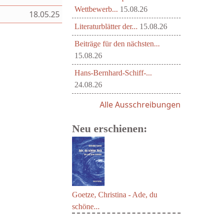
Wettbewerb...
15.08.26
18.05.25
Literaturblätter der...
15.08.26
Beiträge für den nächsten...
15.08.26
Hans-Bernhard-Schiff-...
24.08.26
Alle Ausschreibungen
Neu erschienen:
Goetze, Christina - Ade, du
schöne...