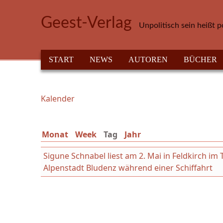
Direkt zum Inhalt
Geest-Verlag
Unpolitisch sein heißt p
HAUPTMENÜ
START
NEWS
AUTOREN
BÜCHER
Kalender
Sie sind hier
Monat
Week
Tag
(aktiver Reiter)
Jahr
Sigune Schnabel liest am 2. Mai in Feldkirch i
Alpenstadt Bludenz während einer Schiffahrt