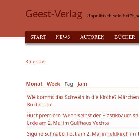
Direkt zum Inhalt
Geest-Verlag
Unpolitisch sein heißt p
HAUPTMENÜ
START
NEWS
AUTOREN
BÜCHER
Kalender
Sie sind hier
Monat
Week
Tag
(aktiver Reiter)
Jahr
Wie kommt das Schwein in die Kirche? Märchenl
Buxtehude
Buchpremiere 'Wenn selbst der Plastikbaum st
Erde am 2. Mai im Gulfhaus Vechta
Sigune Schnabel liest am 2. Mai in Feldkirch i