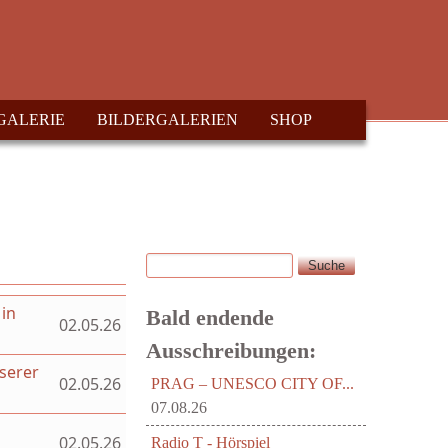
GALERIE
BILDERGALERIEN
SHOP
Suche
Suchformular
 in
Bald endende
02.05.26
Ausschreibungen:
serer
02.05.26
PRAG – UNESCO CITY OF...
07.08.26
02.05.26
Radio T - Hörspiel