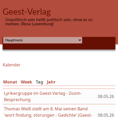
Direkt zum Inhalt
Geest-Verlag
Unpolitisch sein heißt politisch sein, ohne es zu
merken. (Rosa Luxemburg)
HAUPTMENÜ
Kalender
Sie sind hier
Monat
Week
Tag
(aktiver Reiter)
Jahr
Lyrikergruppe im Geest-Verlag - Zoom-
08.05.26
Besprechung
Thomas Weiß stellt am 8. Mai seinen Band
'wort findung. störungen - Gedichte' (Geest-
08.05.26