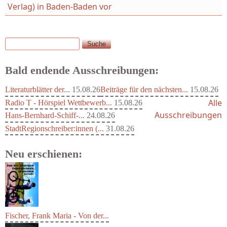
Verlag) in Baden-Baden vor
Suche
Suchformular
Bald endende Ausschreibungen:
Literaturblätter der...
15.08.26
Beiträge für den nächsten...
15.08.26
Alle
Radio T - Hörspiel Wettbewerb...
15.08.26
Ausschreibungen
Hans-Bernhard-Schiff-...
24.08.26
StadtRegionschreiber:innen (...
31.08.26
Neu erschienen:
Fischer, Frank Maria - Von der...