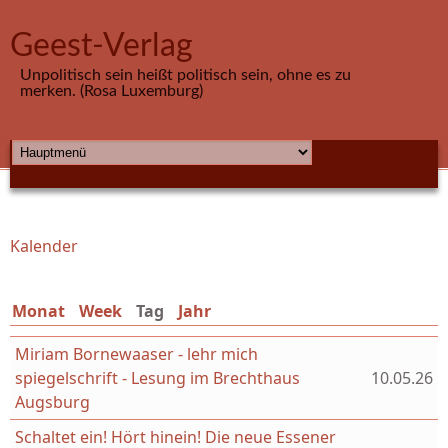
Direkt zum Inhalt
Geest-Verlag
Unpolitisch sein heißt politisch sein, ohne es zu
merken. (Rosa Luxemburg)
HAUPTMENÜ
Kalender
Sie sind hier
Monat
Week
Tag
(aktiver Reiter)
Jahr
Miriam Bornewaaser - lehr mich
spiegelschrift - Lesung im Brechthaus
10.05.26
Augsburg
Schaltet ein! Hört hinein! Die neue Essener