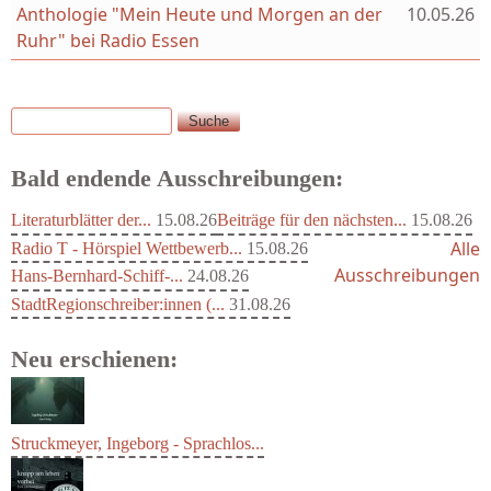
Anthologie "Mein Heute und Morgen an der
10.05.26
Ruhr" bei Radio Essen
Suche
Suchformular
Bald endende Ausschreibungen:
Literaturblätter der...
15.08.26
Beiträge für den nächsten...
15.08.26
Alle
Radio T - Hörspiel Wettbewerb...
15.08.26
Ausschreibungen
Hans-Bernhard-Schiff-...
24.08.26
StadtRegionschreiber:innen (...
31.08.26
Neu erschienen:
Struckmeyer, Ingeborg - Sprachlos...