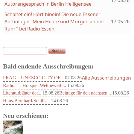
17.05.26
Autorengespräch in Berlin Heiligensee
Schaltet ein! Hört hinein! Die neue Essener
Anthologie "Mein Heute und Morgen an der
17.05.26
Ruhr" bei Radio Essen
Suche
Suchformular
Bald endende Ausschreibungen:
Alle Ausschreibungen
PRAG – UNESCO CITY OF...
07.08.26
Radio T - Hörspiel Wettbewerb...
15.08.26
Literaturblätter der...
15.08.26
Beiträge für den nächsten...
15.08.26
Hans-Bernhard-Schiff-...
24.08.26
Neu erschienen: