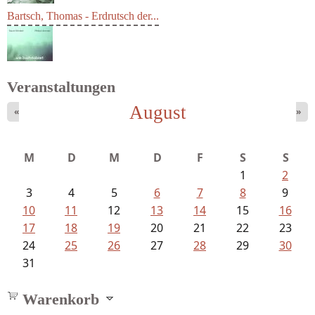
Bartsch, Thomas - Erdrutsch der...
Veranstaltungen
August
«
»
Sigune Schnabel und Philipp...
M
D
M
D
F
S
S
1
2
3
4
5
6
7
8
9
10
11
12
13
14
15
16
17
18
19
20
21
22
23
24
25
26
27
28
29
30
31
Warenkorb