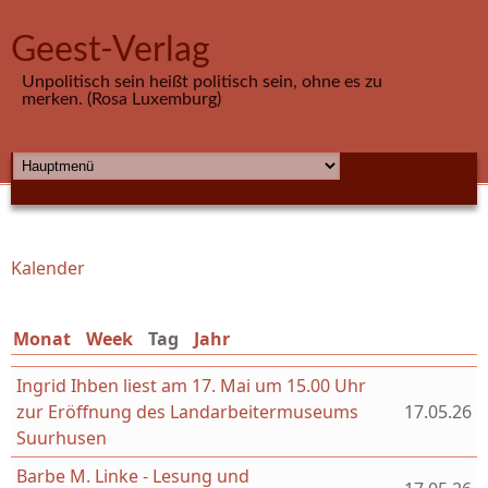
Direkt zum Inhalt
Geest-Verlag
Unpolitisch sein heißt politisch sein, ohne es zu
merken. (Rosa Luxemburg)
HAUPTMENÜ
Kalender
Sie sind hier
Monat
Week
Tag
(aktiver Reiter)
Jahr
Ingrid Ihben liest am 17. Mai um 15.00 Uhr
zur Eröffnung des Landarbeitermuseums
17.05.26
Suurhusen
Barbe M. Linke - Lesung und