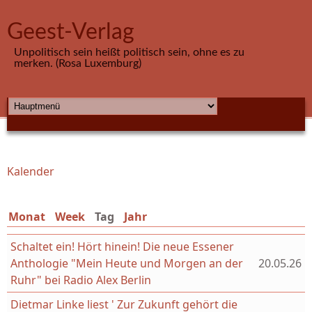
Direkt zum Inhalt
Geest-Verlag
Unpolitisch sein heißt politisch sein, ohne es zu
merken. (Rosa Luxemburg)
HAUPTMENÜ
Kalender
Sie sind hier
Monat
Week
Tag
(aktiver Reiter)
Jahr
Schaltet ein! Hört hinein! Die neue Essener
Anthologie "Mein Heute und Morgen an der
20.05.26
Ruhr" bei Radio Alex Berlin
Dietmar Linke liest ' Zur Zukunft gehört die