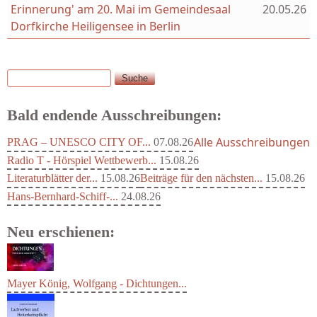
Erinnerung' am 20. Mai im Gemeindesaal
20.05.26
Dorfkirche Heiligensee in Berlin
Suche
Suchformular
Bald endende Ausschreibungen:
Alle Ausschreibungen
PRAG – UNESCO CITY OF...
07.08.26
Radio T - Hörspiel Wettbewerb...
15.08.26
Literaturblätter der...
15.08.26
Beiträge für den nächsten...
15.08.26
Hans-Bernhard-Schiff-...
24.08.26
Neu erschienen:
Mayer König, Wolfgang - Dichtungen...