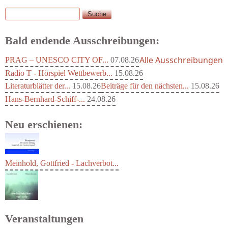
Suche
Suchformular
Bald endende Ausschreibungen:
Alle Ausschreibungen
PRAG – UNESCO CITY OF...
07.08.26
Radio T - Hörspiel Wettbewerb...
15.08.26
Literaturblätter der...
15.08.26
Beiträge für den nächsten...
15.08.26
Hans-Bernhard-Schiff-...
24.08.26
Neu erschienen:
Meinhold, Gottfried - Lachverbot...
Veranstaltungen