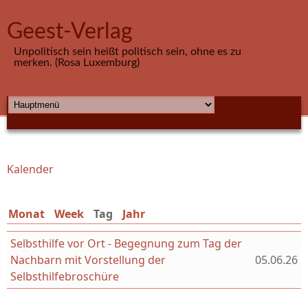
Direkt zum Inhalt
Geest-Verlag
Unpolitisch sein heißt politisch sein, ohne es zu
merken. (Rosa Luxemburg)
HAUPTMENÜ
Kalender
Sie sind hier
Monat
Week
Tag
(aktiver Reiter)
Jahr
Selbsthilfe vor Ort - Begegnung zum Tag der
Nachbarn mit Vorstellung der
05.06.26
Selbsthilfebroschüre