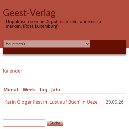
Direkt zum Inhalt
Geest-Verlag
Unpolitisch sein heißt politisch sein, ohne es zu
merken. (Rosa Luxemburg)
HAUPTMENÜ
Kalender
Sie sind hier
Monat
Week
Tag
(aktiver Reiter)
Jahr
Karin Gloger liest in 'Lust auf Buch' in Ueze
29.05.26
Suche
Suchformular