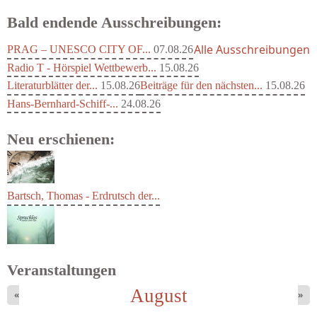
Bald endende Ausschreibungen:
Alle Ausschreibungen
PRAG – UNESCO CITY OF...
07.08.26
Radio T - Hörspiel Wettbewerb...
15.08.26
Literaturblätter der...
15.08.26
Beiträge für den nächsten...
15.08.26
Hans-Bernhard-Schiff-...
24.08.26
Neu erschienen:
Bartsch, Thomas - Erdrutsch der...
Veranstaltungen
August
«
»
Struckmeyer, Ingeborg - Sprachlos...