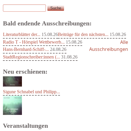
Suche
Suchformular
Bald endende Ausschreibungen:
Literaturblätter der...
15.08.26
Beiträge für den nächsten...
15.08.26
Alle
Radio T - Hörspiel Wettbewerb...
15.08.26
Ausschreibungen
Hans-Bernhard-Schiff-...
24.08.26
StadtRegionschreiber:innen (...
31.08.26
Neu erschienen:
Sigune Schnabel und Philipp...
Veranstaltungen