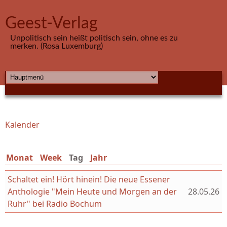
Direkt zum Inhalt
Geest-Verlag
Unpolitisch sein heißt politisch sein, ohne es zu
merken. (Rosa Luxemburg)
HAUPTMENÜ
Kalender
Sie sind hier
Monat
Week
Tag
(aktiver Reiter)
Jahr
Schaltet ein! Hört hinein! Die neue Essener
Anthologie "Mein Heute und Morgen an der
28.05.26
Ruhr" bei Radio Bochum