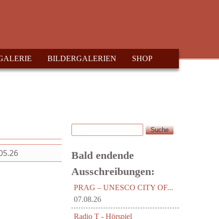
GALERIE
BILDERGALERIEN
SHOP
Suche
Suchformular
05.26
Bald endende
Ausschreibungen:
PRAG – UNESCO CITY OF...
07.08.26
Radio T - Hörspiel