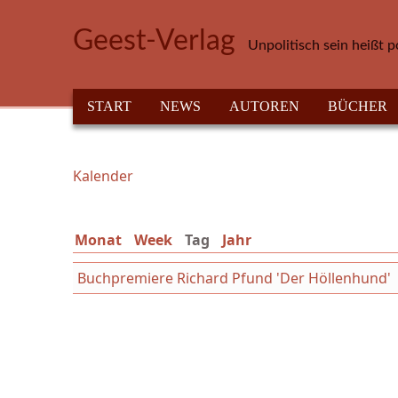
Direkt zum Inhalt
Geest-Verlag
Unpolitisch sein heißt p
HAUPTMENÜ
START
NEWS
AUTOREN
BÜCHER
Kalender
Sie sind hier
Monat
Week
Tag
(aktiver Reiter)
Jahr
Buchpremiere Richard Pfund 'Der Höllenhund'