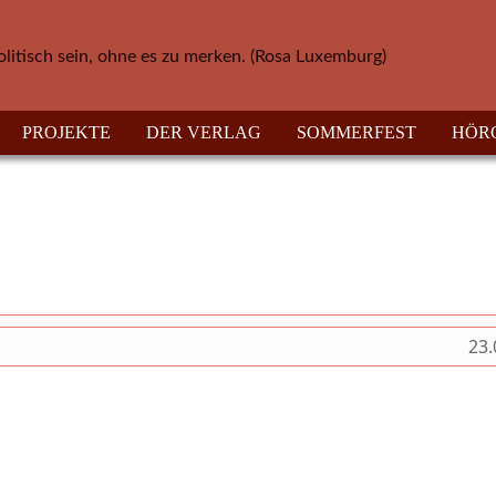
olitisch sein, ohne es zu merken. (Rosa Luxemburg)
PROJEKTE
DER VERLAG
SOMMERFEST
HÖR
23.