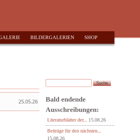
GALERIE
BILDERGALERIEN
SHOP
Suche
Suchformular
Bald endende
25.05.26
Ausschreibungen:
Literaturblätter der...
15.08.26
Beiträge für den nächsten...
15.08.26