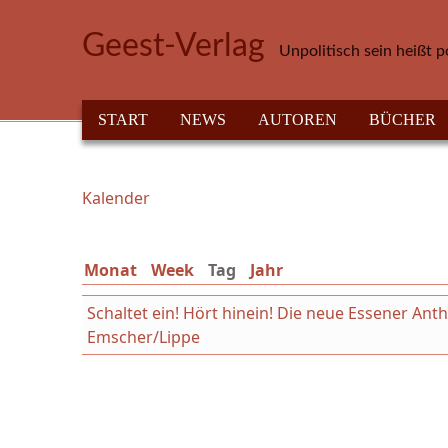
Direkt zum Inhalt
Geest-Verlag
Unpolitisch sein heißt p
HAUPTMENÜ
START
NEWS
AUTOREN
BÜCHER
Kalender
Sie sind hier
Monat
Week
Tag
(aktiver Reiter)
Jahr
Schaltet ein! Hört hinein! Die neue Essener An
Emscher/Lippe