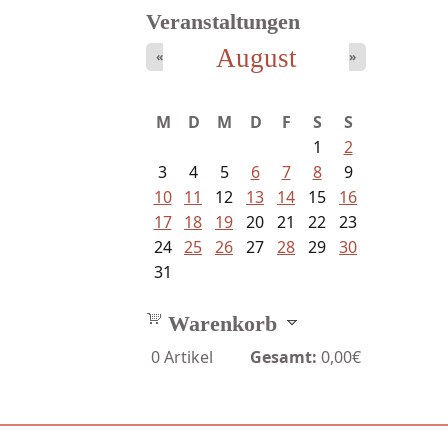
Veranstaltungen
August
«
»
Meinhold, Gottfried -
M
D
M
D
F
S
S
Lachverbot...
1
2
3
4
5
6
7
8
9
10
11
12
13
14
15
16
17
18
19
20
21
22
23
24
25
26
27
28
29
30
31
Warenkorb
0
Artikel
Gesamt:
0,00€