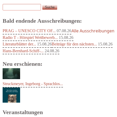
Suche
Suchformular
Bald endende Ausschreibungen:
Alle Ausschreibungen
PRAG – UNESCO CITY OF...
07.08.26
Radio T - Hörspiel Wettbewerb...
15.08.26
Literaturblätter der...
15.08.26
Beiträge für den nächsten...
15.08.26
Hans-Bernhard-Schiff-...
24.08.26
Neu erschienen:
Struckmeyer, Ingeborg - Sprachlos...
Veranstaltungen