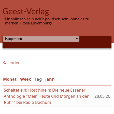
Direkt zum Inhalt
Geest-Verlag
Unpolitisch sein heißt politisch sein, ohne es zu
merken. (Rosa Luxemburg)
HAUPTMENÜ
Kalender
Sie sind hier
Monat
Week
Tag
(aktiver Reiter)
Jahr
Schaltet ein! Hört hinein! Die neue Essener
Anthologie "Mein Heute und Morgen an der
28.05.26
Ruhr" bei Radio Bochum