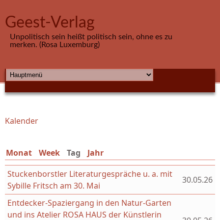
Direkt zum Inhalt
Geest-Verlag
Unpolitisch sein heißt politisch sein, ohne es zu
merken. (Rosa Luxemburg)
HAUPTMENÜ
Kalender
Sie sind hier
Monat
Week
Tag
(aktiver Reiter)
Jahr
Stuckenborstler Literaturgespräche u. a. mit
30.05.26
Sybille Fritsch am 30. Mai
Entdecker-Spaziergang in den Natur-Garten
und ins Atelier ROSA HAUS der Künstlerin