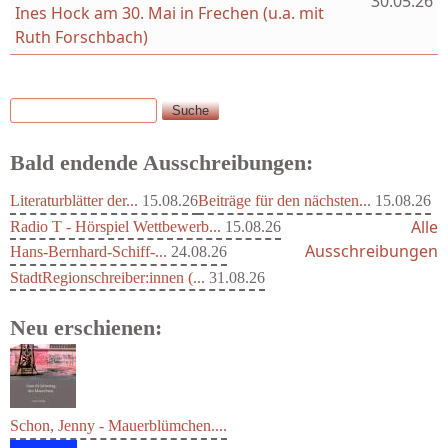
30.05.26
Ines Hock am 30. Mai in Frechen (u.a. mit
Ruth Forschbach)
Suche
Suchformular
Bald endende Ausschreibungen:
Literaturblätter der...
15.08.26
Beiträge für den nächsten...
15.08.26
Alle
Radio T - Hörspiel Wettbewerb...
15.08.26
Ausschreibungen
Hans-Bernhard-Schiff-...
24.08.26
StadtRegionschreiber:innen (...
31.08.26
Neu erschienen: