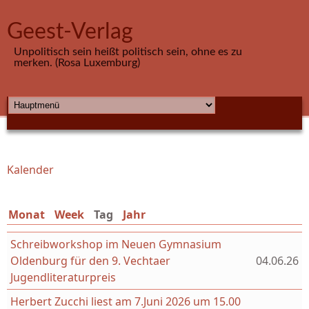
Direkt zum Inhalt
Geest-Verlag
Unpolitisch sein heißt politisch sein, ohne es zu
merken. (Rosa Luxemburg)
HAUPTMENÜ
Kalender
Sie sind hier
Monat
Week
Tag
(aktiver Reiter)
Jahr
Schreibworkshop im Neuen Gymnasium
Oldenburg für den 9. Vechtaer
04.06.26
Jugendliteraturpreis
Herbert Zucchi liest am 7.Juni 2026 um 15.00