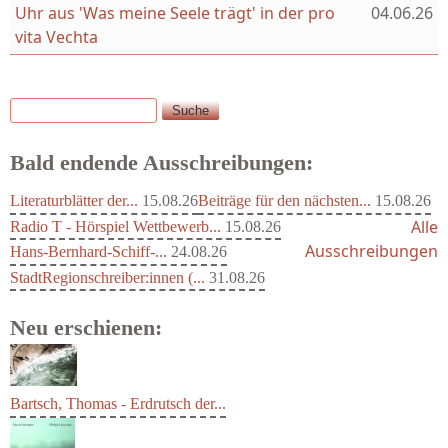
Uhr aus 'Was meine Seele trägt' in der pro
04.06.26
vita Vechta
Suche
Suchformular
Bald endende Ausschreibungen:
Literaturblätter der...
15.08.26
Beiträge für den nächsten...
15.08.26
Alle
Radio T - Hörspiel Wettbewerb...
15.08.26
Ausschreibungen
Hans-Bernhard-Schiff-...
24.08.26
StadtRegionschreiber:innen (...
31.08.26
Neu erschienen:
Bartsch, Thomas - Erdrutsch der...