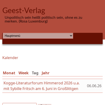
Direkt zum Inhalt
Geest-Verlag
Unpolitisch sein heißt politisch sein, ohne es zu
merken. (Rosa Luxemburg)
HAUPTMENÜ
Kalender
Sie sind hier
Monat
Week
Tag
(aktiver Reiter)
Jahr
Kogge-Literaturforum Himmerod 2026 u.a.
06.06.26
mit Sybille Fritsch am 6. Juni in Großlittgen