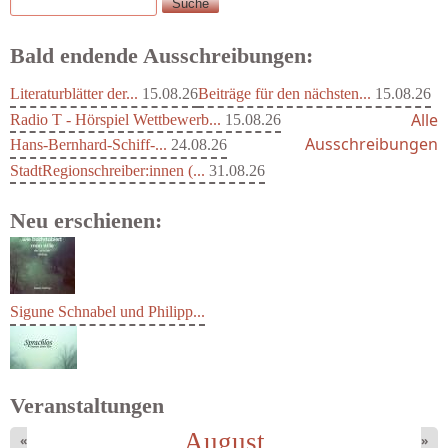
Suche
Suchformular
Bald endende Ausschreibungen:
Literaturblätter der...
15.08.26
Beiträge für den nächsten...
15.08.26
Alle
Radio T - Hörspiel Wettbewerb...
15.08.26
Ausschreibungen
Hans-Bernhard-Schiff-...
24.08.26
StadtRegionschreiber:innen (...
31.08.26
Neu erschienen:
Sigune Schnabel und Philipp...
Veranstaltungen
August
«
»