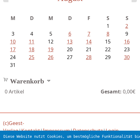
Struckmeyer, Ingeborg - Sprachlos...
M
D
M
D
F
S
S
1
2
3
4
5
6
7
8
9
10
11
12
13
14
15
16
17
18
19
20
21
22
23
24
25
26
27
28
29
30
31
Warenkorb
0
Artikel
Gesamt:
0,00€
(c)Geest-
Verlag
|
Kontakt
|
Impressum
|
Datenschutz
|
Login
Diese Website nutzt Cookies, um bestmögliche Funktionalität bi