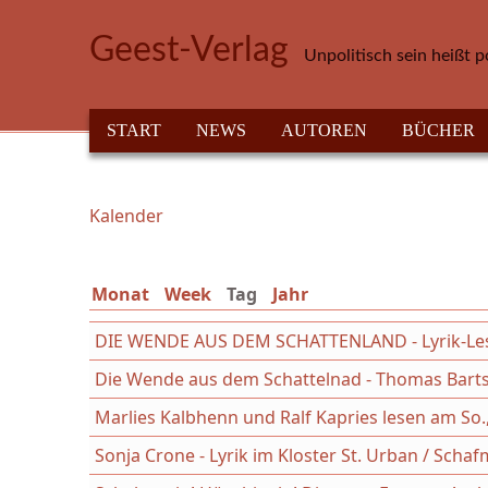
Direkt zum Inhalt
Geest-Verlag
Unpolitisch sein heißt p
HAUPTMENÜ
START
NEWS
AUTOREN
BÜCHER
Kalender
Sie sind hier
Monat
Week
Tag
(aktiver Reiter)
Jahr
DIE WENDE AUS DEM SCHATTENLAND - Lyrik-Les
Die Wende aus dem Schattelnad - Thomas Bart
Marlies Kalbhenn und Ralf Kapries lesen am So.
Sonja Crone - Lyrik im Kloster St. Urban / Scha