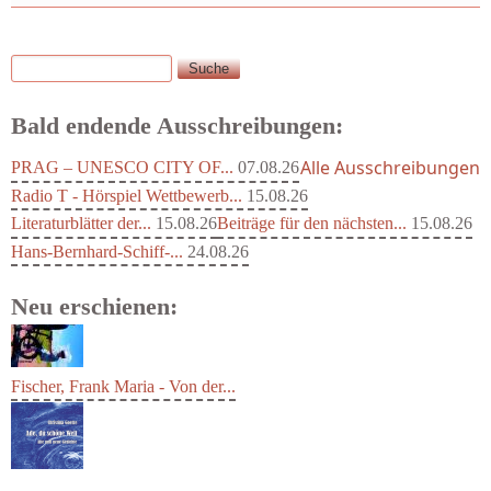
Suche
Suchformular
Bald endende Ausschreibungen:
Alle Ausschreibungen
PRAG – UNESCO CITY OF...
07.08.26
Radio T - Hörspiel Wettbewerb...
15.08.26
Literaturblätter der...
15.08.26
Beiträge für den nächsten...
15.08.26
Hans-Bernhard-Schiff-...
24.08.26
Neu erschienen:
Fischer, Frank Maria - Von der...