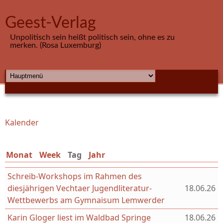
Direkt zum Inhalt
Geest-Verlag
Unpolitisch sein heißt politisch sein, ohne es zu
merken. (Rosa Luxemburg)
HAUPTMENÜ
Kalender
Sie sind hier
Monat
Week
Tag
(aktiver Reiter)
Jahr
Schreib-Workshops im Rahmen des
diesjährigen Vechtaer Jugendliteratur-
18.06.26
Wettbewerbs am Gymnaisum Lemwerder
Karin Gloger liest im Waldbad Springe
18.06.26