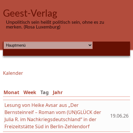
Direkt zum Inhalt
Geest-Verlag
Unpolitisch sein heißt politisch sein, ohne es zu
merken. (Rosa Luxemburg)
HAUPTMENÜ
Kalender
Sie sind hier
Monat
Week
Tag
(aktiver Reiter)
Jahr
Lesung von Heike Avsar aus „Der
Bernsteinreif – Roman vom (UN)GLÜCK der
19.06.26
Julia R. im Nachkriegsdeutschland“ in der
Freizeitstätte Süd in Berlin-Zehlendorf