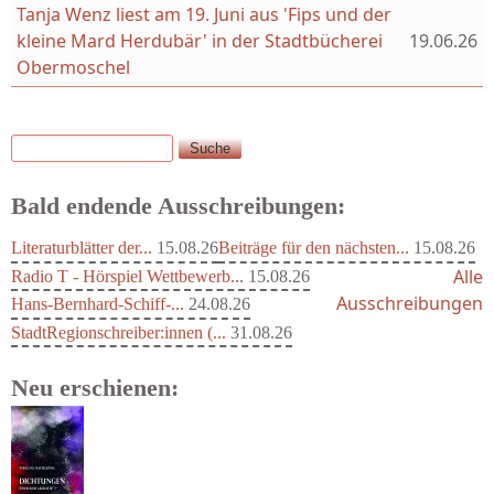
Tanja Wenz liest am 19. Juni aus 'Fips und der
kleine Mard Herdubär' in der Stadtbücherei
19.06.26
Obermoschel
Suche
Suchformular
Bald endende Ausschreibungen:
Literaturblätter der...
15.08.26
Beiträge für den nächsten...
15.08.26
Alle
Radio T - Hörspiel Wettbewerb...
15.08.26
Ausschreibungen
Hans-Bernhard-Schiff-...
24.08.26
StadtRegionschreiber:innen (...
31.08.26
Neu erschienen: