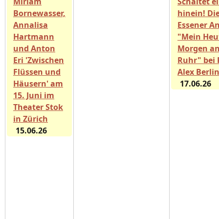
Miriam
Schaltet e
Bornewasser,
hinein! Di
Annalisa
Essener A
Hartmann
"Mein Heu
und Anton
Morgen an
Eri 'Zwischen
Ruhr" bei 
Flüssen und
Alex Berli
Häusern' am
17.06.26
15. Juni im
Theater Stok
in Zürich
15.06.26