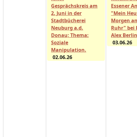
Gesprächskreis am
Essener A
2. Juni in der
"Mein Heu
Stadtbücherei
Morgen an
Neuburg a.d.
Ruhr" bei 
Donau; Thema:
Alex Berli
Soziale
03.06.26
Manipulation.
02.06.26