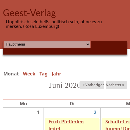
Direkt zum Inhalt
Geest-Verlag
Unpolitisch sein heißt politisch sein, ohne es zu
merken. (Rosa Luxemburg)
HAUPTMENÜ
Monat
(aktiver Reiter)
Week
Tag
Jahr
Juni 2026
« Vorheriger
Nächster »
Mo
Di
M
1
2
Erich Pfefferlen
Schaltet e
leitet
hinein! Di