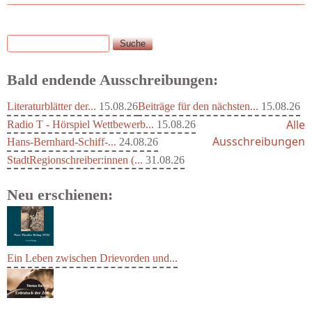
Suche
Suchformular
Bald endende Ausschreibungen:
Literaturblätter der...
15.08.26
Beiträge für den nächsten...
15.08.26
Alle
Radio T - Hörspiel Wettbewerb...
15.08.26
Ausschreibungen
Hans-Bernhard-Schiff-...
24.08.26
StadtRegionschreiber:innen (...
31.08.26
Neu erschienen:
Ein Leben zwischen Drievorden und...