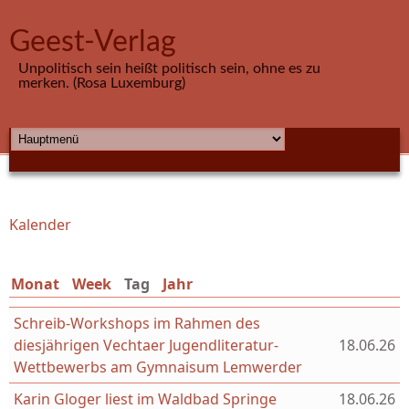
Direkt zum Inhalt
Geest-Verlag
Unpolitisch sein heißt politisch sein, ohne es zu
merken. (Rosa Luxemburg)
HAUPTMENÜ
Kalender
Sie sind hier
Monat
Week
Tag
(aktiver Reiter)
Jahr
Schreib-Workshops im Rahmen des
diesjährigen Vechtaer Jugendliteratur-
18.06.26
Wettbewerbs am Gymnaisum Lemwerder
Karin Gloger liest im Waldbad Springe
18.06.26