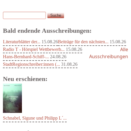
Suche
Suchformular
Bald endende Ausschreibungen:
Literaturblätter der...
15.08.26
Beiträge für den nächsten...
15.08.26
Alle
Radio T - Hörspiel Wettbewerb...
15.08.26
Ausschreibungen
Hans-Bernhard-Schiff-...
24.08.26
StadtRegionschreiber:innen (...
31.08.26
Neu erschienen:
Schnabel, Sigune und Philipp L´...