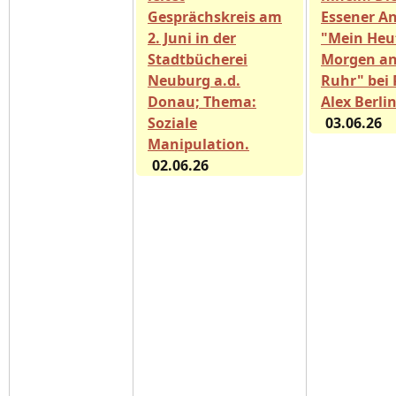
Gesprächskreis am
Essener A
2. Juni in der
"Mein Heu
Stadtbücherei
Morgen an
Neuburg a.d.
Ruhr" bei 
Donau; Thema:
Alex Berli
Soziale
03.06.26
Manipulation.
02.06.26