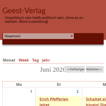
Direkt zum Inhalt
Geest-Verlag
Unpolitisch sein heißt politisch sein, ohne es zu
merken. (Rosa Luxemburg)
HAUPTMENÜ
Monat
(aktiver Reiter)
Week
Tag
Jahr
Juni 2026
« Vorheriger
Nächster »
Mo
Di
M
1
2
Erich Pfefferlen
Schaltet e
leitet
hinein! Di