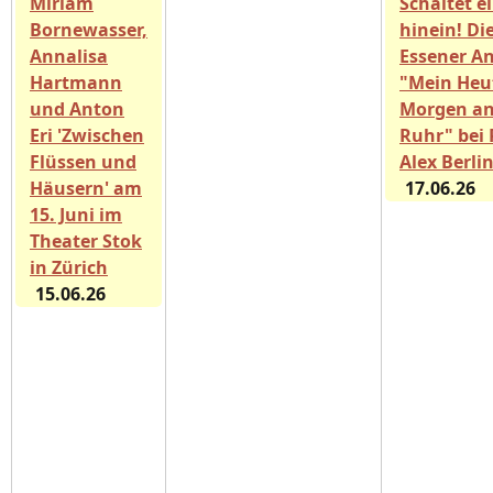
Miriam
Schaltet e
Bornewasser,
hinein! Di
Annalisa
Essener A
Hartmann
"Mein Heu
und Anton
Morgen an
Eri 'Zwischen
Ruhr" bei 
Flüssen und
Alex Berli
Häusern' am
17.06.26
15. Juni im
Theater Stok
in Zürich
15.06.26