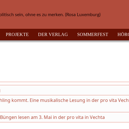
olitisch sein, ohne es zu merken. (Rosa Luxemburg)
PROJEKTE
DER VERLAG
SOMMERFEST
HÖR
g
ling kommt. Eine musikalische Lesung in der pro vita Vec
üngen lesen am 3. Mai in der pro vita in Vechta