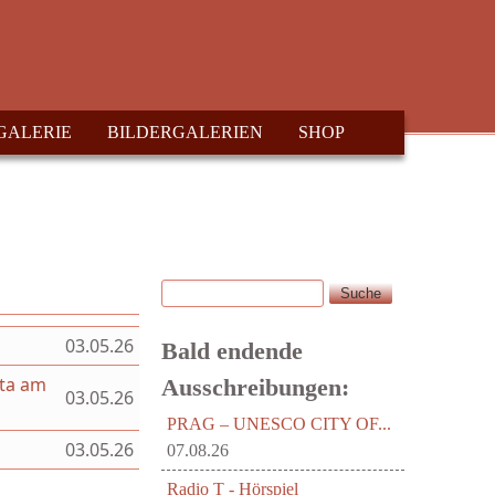
GALERIE
BILDERGALERIEN
SHOP
Suche
Suchformular
03.05.26
Bald endende
hta am
Ausschreibungen:
03.05.26
PRAG – UNESCO CITY OF...
03.05.26
07.08.26
Radio T - Hörspiel