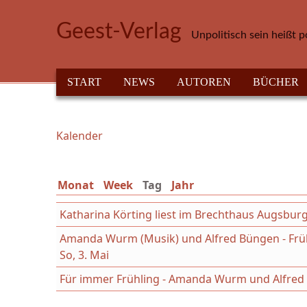
Direkt zum Inhalt
Geest-Verlag
Unpolitisch sein heißt p
HAUPTMENÜ
START
NEWS
AUTOREN
BÜCHER
Kalender
Sie sind hier
Monat
Week
Tag
(aktiver Reiter)
Jahr
Katharina Körting liest im Brechthaus Augsbur
Amanda Wurm (Musik) und Alfred Büngen - Früh
So, 3. Mai
Für immer Frühling - Amanda Wurm und Alfred B