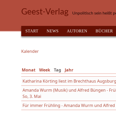
Direkt zum Inhalt
Geest-Verlag
Unpolitisch sein heißt p
HAUPTMENÜ
START
NEWS
AUTOREN
BÜCHER
Kalender
Sie sind hier
Monat
Week
Tag
(aktiver Reiter)
Jahr
Katharina Körting liest im Brechthaus Augsbur
Amanda Wurm (Musik) und Alfred Büngen - Früh
So, 3. Mai
Für immer Frühling - Amanda Wurm und Alfred B