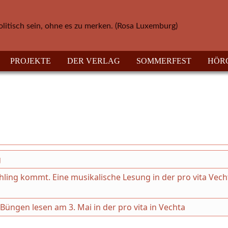
olitisch sein, ohne es zu merken. (Rosa Luxemburg)
PROJEKTE
DER VERLAG
SOMMERFEST
HÖR
g
ling kommt. Eine musikalische Lesung in der pro vita Vec
üngen lesen am 3. Mai in der pro vita in Vechta