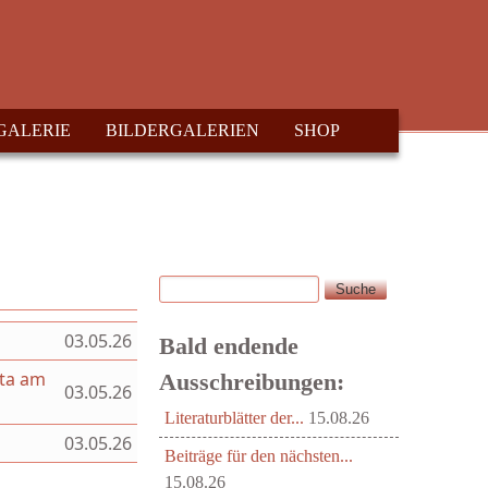
GALERIE
BILDERGALERIEN
SHOP
Suche
Suchformular
03.05.26
Bald endende
hta am
Ausschreibungen:
03.05.26
Literaturblätter der...
15.08.26
03.05.26
Beiträge für den nächsten...
15.08.26