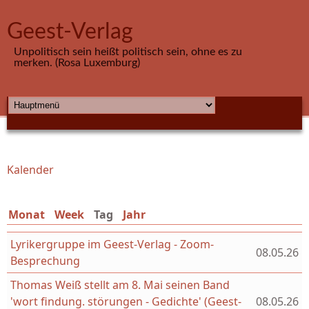
Direkt zum Inhalt
Geest-Verlag
Unpolitisch sein heißt politisch sein, ohne es zu
merken. (Rosa Luxemburg)
HAUPTMENÜ
Kalender
Sie sind hier
Monat
Week
Tag
(aktiver Reiter)
Jahr
Lyrikergruppe im Geest-Verlag - Zoom-
08.05.26
Besprechung
Thomas Weiß stellt am 8. Mai seinen Band
'wort findung. störungen - Gedichte' (Geest-
08.05.26