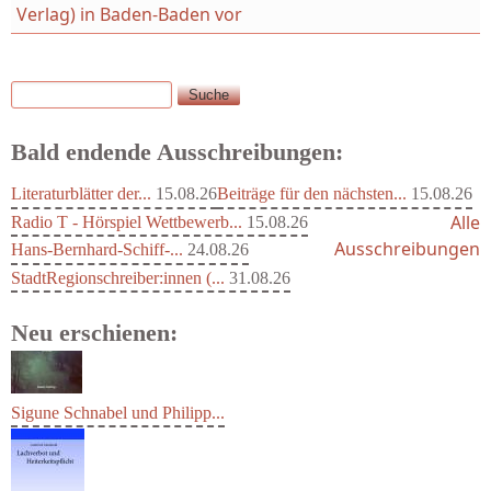
Verlag) in Baden-Baden vor
Suche
Suchformular
Bald endende Ausschreibungen:
Literaturblätter der...
15.08.26
Beiträge für den nächsten...
15.08.26
Alle
Radio T - Hörspiel Wettbewerb...
15.08.26
Ausschreibungen
Hans-Bernhard-Schiff-...
24.08.26
StadtRegionschreiber:innen (...
31.08.26
Neu erschienen:
Sigune Schnabel und Philipp...