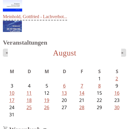
Meinhold, Gottfried - Lachverbot...
Veranstaltungen
August
«
»
Goetze, Christina - Ade, du schöne...
M
D
M
D
F
S
S
1
2
3
4
5
6
7
8
9
10
11
12
13
14
15
16
17
18
19
20
21
22
23
24
25
26
27
28
29
30
31