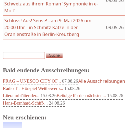
09.05.26
Schweiz aus ihrem Roman 'Symphonie in e-
Moll'
Schluss! Aus! Sense! - am 9. Mai 2026 um
20.00 Uhr - in Schmitz Katze in der
09.05.26
Oranienstraße in Berlin-Kreuzberg
Suche
Suchformular
Bald endende Ausschreibungen:
Alle Ausschreibungen
PRAG – UNESCO CITY OF...
07.08.26
Radio T - Hörspiel Wettbewerb...
15.08.26
Literaturblätter der...
15.08.26
Beiträge für den nächsten...
15.08.26
Hans-Bernhard-Schiff-...
24.08.26
Neu erschienen: