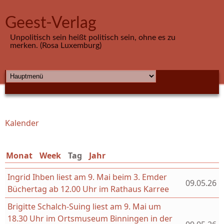
Direkt zum Inhalt
Geest-Verlag
Unpolitisch sein heißt politisch sein, ohne es zu
merken. (Rosa Luxemburg)
HAUPTMENÜ
Kalender
Sie sind hier
Monat
Week
Tag
(aktiver Reiter)
Jahr
Ingrid Ihben liest am 9. Mai beim 3. Emder
09.05.26
Büchertag ab 12.00 Uhr im Rathaus Karree
Brigitte Schalch-Suing liest am 9. Mai um
18.30 Uhr im Ortsmuseum Binningen in der