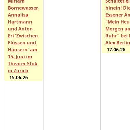
Miriam
Schaltet e
Bornewasser,
hinein! Di
Annalisa
Essener A
Hartmann
"Mein Heu
und Anton
Morgen an
Eri 'Zwischen
Ruhr" bei 
Flüssen und
Alex Berli
Häusern' am
17.06.26
15. Juni im
Theater Stok
in Zürich
15.06.26