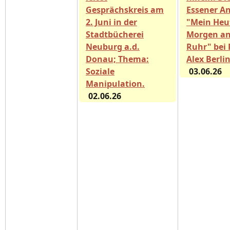
Gesprächskreis am
Essener A
2. Juni in der
"Mein Heu
Stadtbücherei
Morgen an
Neuburg a.d.
Ruhr" bei 
Donau; Thema:
Alex Berli
Soziale
03.06.26
Manipulation.
02.06.26