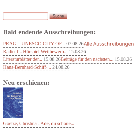
Suche
Suchformular
Bald endende Ausschreibungen:
Alle Ausschreibungen
PRAG – UNESCO CITY OF...
07.08.26
Radio T - Hörspiel Wettbewerb...
15.08.26
Literaturblätter der...
15.08.26
Beiträge für den nächsten...
15.08.26
Hans-Bernhard-Schiff-...
24.08.26
Neu erschienen:
Goetze, Christina - Ade, du schöne...