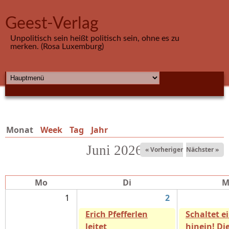
Direkt zum Inhalt
Geest-Verlag
Unpolitisch sein heißt politisch sein, ohne es zu
merken. (Rosa Luxemburg)
HAUPTMENÜ
Monat
(aktiver Reiter)
Week
Tag
Jahr
Juni 2026
« Vorheriger
Nächster »
Mo
Di
M
1
2
Erich Pfefferlen
Schaltet e
leitet
hinein! Di