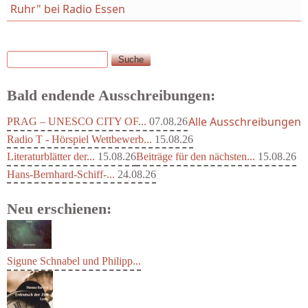
Ruhr" bei Radio Essen
Suche
Suchformular
Bald endende Ausschreibungen:
Alle Ausschreibungen
PRAG – UNESCO CITY OF...
07.08.26
Radio T - Hörspiel Wettbewerb...
15.08.26
Literaturblätter der...
15.08.26
Beiträge für den nächsten...
15.08.26
Hans-Bernhard-Schiff-...
24.08.26
Neu erschienen:
Sigune Schnabel und Philipp...