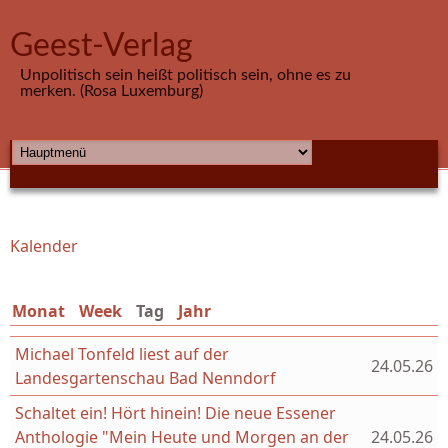
Direkt zum Inhalt
Geest-Verlag
Unpolitisch sein heißt politisch sein, ohne es zu
merken. (Rosa Luxemburg)
HAUPTMENÜ
Kalender
Sie sind hier
Monat
Week
Tag
(aktiver Reiter)
Jahr
Michael Tonfeld liest auf der
24.05.26
Landesgartenschau Bad Nenndorf
Schaltet ein! Hört hinein! Die neue Essener
Anthologie "Mein Heute und Morgen an der
24.05.26