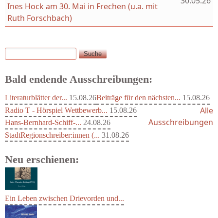
30.05.26
Ines Hock am 30. Mai in Frechen (u.a. mit
Ruth Forschbach)
Suche
Suchformular
Bald endende Ausschreibungen:
Literaturblätter der...
15.08.26
Beiträge für den nächsten...
15.08.26
Alle
Radio T - Hörspiel Wettbewerb...
15.08.26
Ausschreibungen
Hans-Bernhard-Schiff-...
24.08.26
StadtRegionschreiber:innen (...
31.08.26
Neu erschienen:
Ein Leben zwischen Drievorden und...