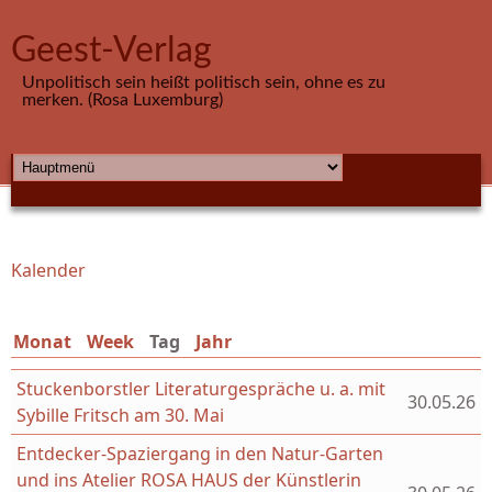
Direkt zum Inhalt
Geest-Verlag
Unpolitisch sein heißt politisch sein, ohne es zu
merken. (Rosa Luxemburg)
HAUPTMENÜ
Kalender
Sie sind hier
Monat
Week
Tag
(aktiver Reiter)
Jahr
Stuckenborstler Literaturgespräche u. a. mit
30.05.26
Sybille Fritsch am 30. Mai
Entdecker-Spaziergang in den Natur-Garten
und ins Atelier ROSA HAUS der Künstlerin