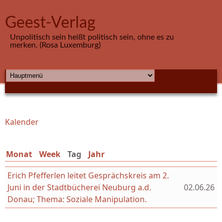
Direkt zum Inhalt
Geest-Verlag
Unpolitisch sein heißt politisch sein, ohne es zu
merken. (Rosa Luxemburg)
HAUPTMENÜ
Kalender
Sie sind hier
Monat
Week
Tag
(aktiver Reiter)
Jahr
Erich Pfefferlen leitet Gesprächskreis am 2.
Juni in der Stadtbücherei Neuburg a.d.
02.06.26
Donau; Thema: Soziale Manipulation.