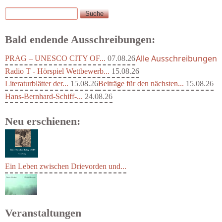
Suche
Suchformular
Bald endende Ausschreibungen:
Alle Ausschreibungen
PRAG – UNESCO CITY OF...
07.08.26
Radio T - Hörspiel Wettbewerb...
15.08.26
Literaturblätter der...
15.08.26
Beiträge für den nächsten...
15.08.26
Hans-Bernhard-Schiff-...
24.08.26
Neu erschienen:
Ein Leben zwischen Drievorden und...
Veranstaltungen