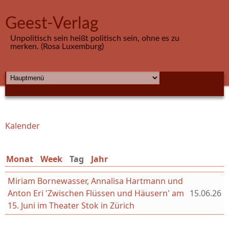
Direkt zum Inhalt
Geest-Verlag
Unpolitisch sein heißt politisch sein, ohne es zu
merken. (Rosa Luxemburg)
HAUPTMENÜ
Kalender
Sie sind hier
Monat
Week
Tag
(aktiver Reiter)
Jahr
Miriam Bornewasser, Annalisa Hartmann und
Anton Eri 'Zwischen Flüssen und Häusern' am
15.06.26
15. Juni im Theater Stok in Zürich