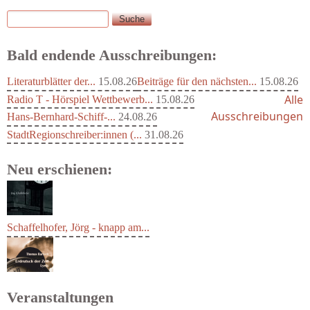
Suche
Suchformular
Bald endende Ausschreibungen:
Literaturblätter der...
15.08.26
Beiträge für den nächsten...
15.08.26
Alle
Radio T - Hörspiel Wettbewerb...
15.08.26
Ausschreibungen
Hans-Bernhard-Schiff-...
24.08.26
StadtRegionschreiber:innen (...
31.08.26
Neu erschienen:
Schaffelhofer, Jörg - knapp am...
Veranstaltungen