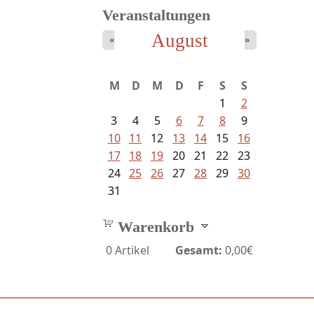
Veranstaltungen
August
«
»
Mayer König, Wolfgang -
M
D
M
D
F
S
S
Dichtungen...
1
2
3
4
5
6
7
8
9
10
11
12
13
14
15
16
17
18
19
20
21
22
23
24
25
26
27
28
29
30
31
Warenkorb
0
Artikel
Gesamt:
0,00€