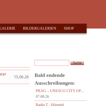
GALERIE
BILDERGALERIEN
SHOP
Suche
Suchformular
ater
Bald endende
15.06.26
Ausschreibungen:
PRAG – UNESCO CITY OF...
07.08.26
Radio T - Hörspiel