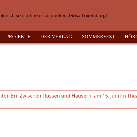
olitisch sein, ohne es zu merken. (Rosa Luxemburg)
PROJEKTE
DER VERLAG
SOMMERFEST
HÖR
on Eri 'Zwischen Flüssen und Häusern' am 15. Juni im The