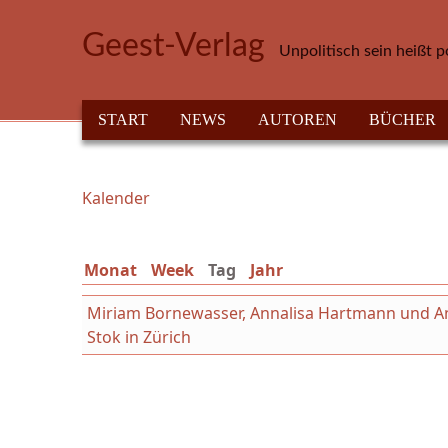
Direkt zum Inhalt
Geest-Verlag
Unpolitisch sein heißt p
HAUPTMENÜ
START
NEWS
AUTOREN
BÜCHER
Kalender
Sie sind hier
Monat
Week
Tag
(aktiver Reiter)
Jahr
Miriam Bornewasser, Annalisa Hartmann und Ant
Stok in Zürich