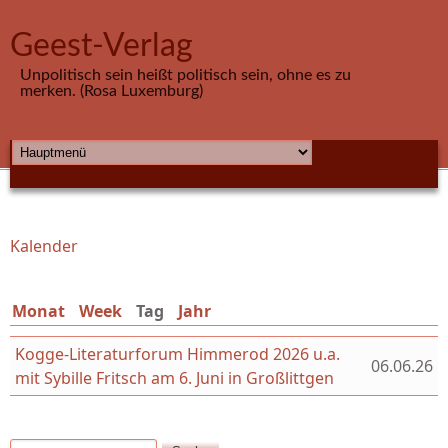
Direkt zum Inhalt
Geest-Verlag
Unpolitisch sein heißt politisch sein, ohne es zu
merken. (Rosa Luxemburg)
HAUPTMENÜ
Kalender
Sie sind hier
Monat
Week
Tag
(aktiver Reiter)
Jahr
Kogge-Literaturforum Himmerod 2026 u.a.
06.06.26
mit Sybille Fritsch am 6. Juni in Großlittgen