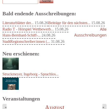
Suche
Suchformular
Bald endende Ausschreibungen:
Literaturblätter der...
15.08.26
Beiträge für den nächsten...
15.08.26
Alle
Radio T - Hörspiel Wettbewerb...
15.08.26
Ausschreibungen
Hans-Bernhard-Schiff-...
24.08.26
StadtRegionschreiber:innen (...
31.08.26
Neu erschienen:
Struckmeyer, Ingeborg - Sprachlos...
Veranstaltungen
August
«
»