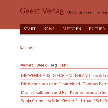
Direkt zum Inhalt
Geest-Verlag
Unpolitisch sein heißt p
HAUPTMENÜ
START
NEWS
AUTOREN
BÜCHER
Kalender
Sie sind hier
Monat
Week
Tag
(aktiver Reiter)
Jahr
DIE WENDE AUS DEM SCHATTENLAND - Lyrik-Les
Die Wende aus dem Schattelnad - Thomas Bart
Marlies Kalbhenn und Ralf Kapries lesen am So.
Sonja Crone - Lyrik im Kloster St. Urban / Scha