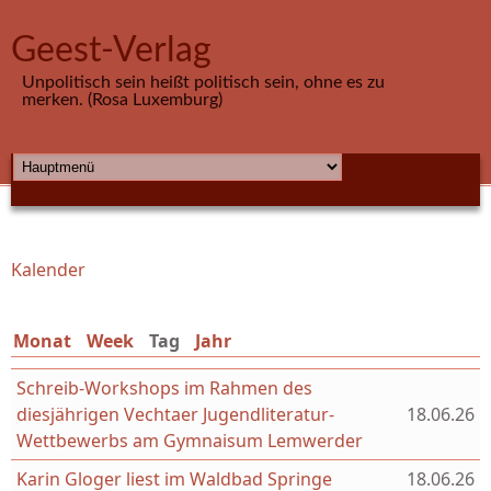
Direkt zum Inhalt
Geest-Verlag
Unpolitisch sein heißt politisch sein, ohne es zu
merken. (Rosa Luxemburg)
HAUPTMENÜ
Kalender
Sie sind hier
Monat
Week
Tag
(aktiver Reiter)
Jahr
Schreib-Workshops im Rahmen des
diesjährigen Vechtaer Jugendliteratur-
18.06.26
Wettbewerbs am Gymnaisum Lemwerder
Karin Gloger liest im Waldbad Springe
18.06.26