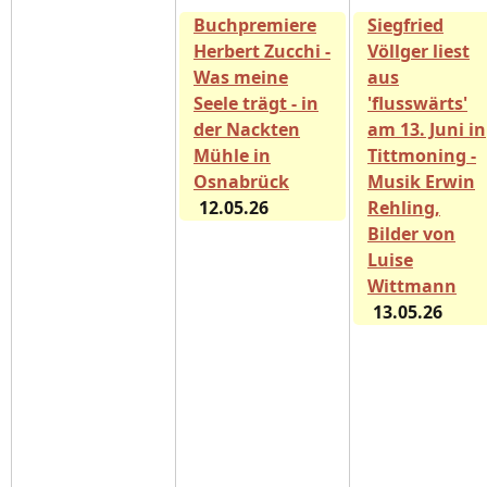
Buchpremiere
Siegfried
Herbert Zucchi -
Völlger liest
Was meine
aus
Seele trägt - in
'flusswärts'
der Nackten
am 13. Juni in
Mühle in
Tittmoning -
Osnabrück
Musik Erwin
12.05.26
Rehling,
Bilder von
Luise
Wittmann
13.05.26