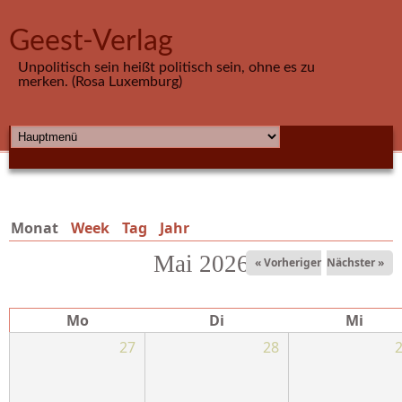
Direkt zum Inhalt
Geest-Verlag
Unpolitisch sein heißt politisch sein, ohne es zu
merken. (Rosa Luxemburg)
HAUPTMENÜ
Monat
(aktiver Reiter)
Week
Tag
Jahr
Mai 2026
« Vorheriger
Nächster »
Mo
Di
Mi
27
28