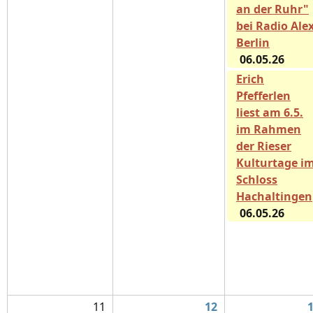
an der Ruhr"
bei Radio Ale
Berlin
06.05.26
Erich
Pfefferlen
liest am 6.5.
im Rahmen
der Rieser
Kulturtage i
Schloss
Hachaltingen
06.05.26
11
12