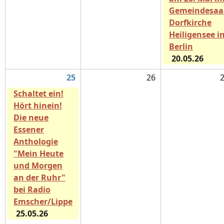
Gemeindesaa
Dorfkirche
Heiligensee i
Berlin
20.05.26
25
26
Schaltet ein!
Hört hinein!
Die neue
Essener
Anthologie
"Mein Heute
und Morgen
an der Ruhr"
bei Radio
Emscher/Lippe
25.05.26