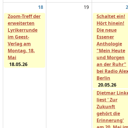
18
19
Zoom-Treff der
Schaltet ein!
erweiterten
Hört hinein!
Lyrikerrunde
Die neue
im Geest-
Essener
Verlag am
Anthologie
Montag, 18.
"Mein Heute
Mai
und Morgen
18.05.26
an der Ruhr"
bei Radio Ale
Berlin
20.05.26
Dietmar Link
liest ' Zur
Zukunft
gehört die
Erinnerung'
am 20. Mai i