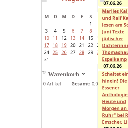
07.06.26
Marlies Ka
M
D
M
D
F
S
S
und Ralf Ka
1
2
lesen am So
3
4
5
6
7
8
9
Juni Texte
10
11
12
13
14
15
16
jüdischer
17
18
19
20
21
22
23
Dichterinn
24
25
26
27
28
29
30
Thomasha
Espelkamp
31
07.06.26
Warenkorb
Schaltet ei
hinein! Die
0
Artikel
Gesamt:
0,00€
Essener
Anthologie
Heute und
Morgen an 
Ruhr" bei 
Emscher, L