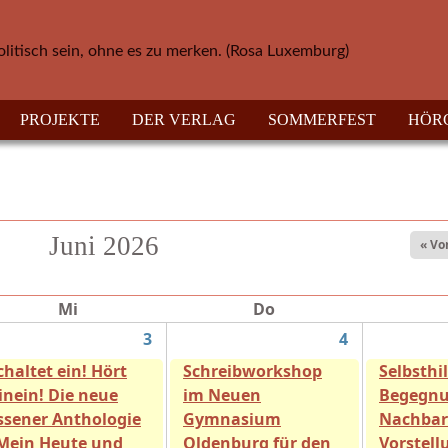
olitisch sein, ohne es zu merken. (Rosa Luxemburg)
PROJEKTE
DER VERLAG
SOMMERFEST
HÖR
Juni 2026
« Vo
Mi
Do
3
4
chaltet ein! Hört
Schreibworkshop
Selbsthil
inein! Die neue
im Neuen
Begegnu
ssener Anthologie
Gymnasium
Nachbar
Mein Heute und
Oldenburg für den
Vorstell