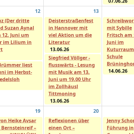
07.06.26
12
13
z (Der dritte
Deisterstraßenfest
Schreibwo
nd Suzan Aynal
in Hannover mit
mit Sybille
 12. Juni um
viel Aktion um die
Fritsch am 
r im Lilium in
Literatur
Juni im
rt
13.06.26
Kuturraum 
Schule
Siegfried Völlger -
Brüninghor
Brümmer liest
flusswärts - Lesung
14.06.26
uni im Herbst-
mit Musik am 13.
redelsloh
Juni um 19.00 Uhr
im Zollhäusl
Tittmoning
13.06.26
19
20
von Heike Avsar
Reflexionen über
Jenny Scho
 Bernsteinreif –
einen Ort –
Führung in