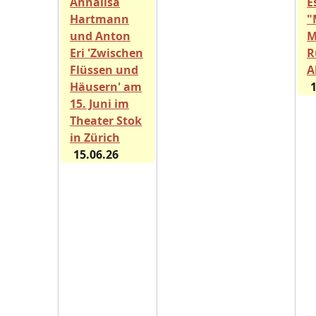
Annalisa
E
Hartmann
"
und Anton
M
Eri 'Zwischen
R
Flüssen und
A
Häusern' am
1
15. Juni im
Theater Stok
in Zürich
15.06.26