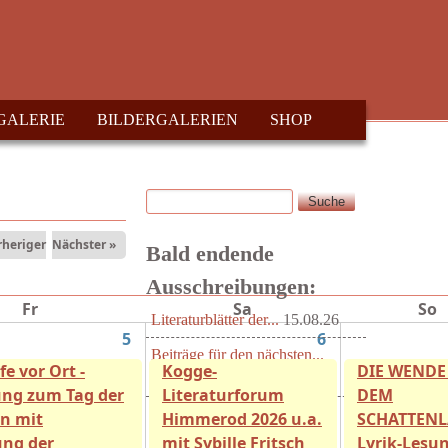
GALERIE
BILDERGALERIEN
SHOP
Suche
Suchformular
rheriger
Nächster »
Bald endende
Ausschreibungen:
Fr
Sa
So
Literaturblätter der...
15.08.26
5
6
Beiträge für den nächsten...
fe vor Ort -
Kogge-
DIE WENDE
15.08.26
ng zum Tag der
Literaturforum
DEM
Radio T - Hörspiel
n mit
Himmerod 2026 u.a.
SCHATTENL
Wettbewerb...
15.08.26
ung der
mit Sybille Fritsch
Lyrik-Lesu