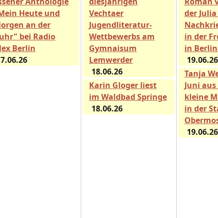
ssener Anthologie
diesjährigen
Roman 
Mein Heute und
Vechtaer
der Julia
orgen an der
Jugendliteratur-
Nachkri
uhr" bei Radio
Wettbewerbs am
in der Fr
lex Berlin
Gymnaisum
in Berli
7.06.26
Lemwerder
19.06.26
18.06.26
Tanja We
Karin Gloger liest
Juni aus
im Waldbad Springe
kleine M
18.06.26
in der S
Obermos
19.06.26