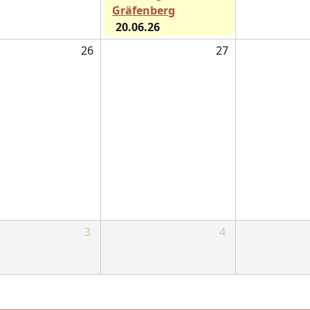
Gräfenberg
20.06.26
26
27
3
4