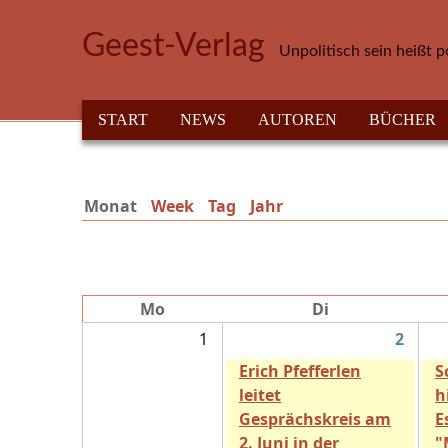
Direkt zum Inhalt
Geest-Verlag
Unpolitisch sein heißt p
HAUPTMENÜ
START
NEWS
AUTOREN
BÜCHER
Monat
(aktiver Reiter)
Week
Tag
Jahr
Mo
Di
1
2
Erich Pfefferlen
S
leitet
h
Gesprächskreis am
E
2. Juni in der
"