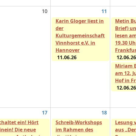
10
11
Karin Gloger liest in
Metin Bu
der
Brief) u
Kulturgemeinschaft
lesen am
Vinnhorst e.V. in
19.30 Uh
Hannover
Frankfu
11.06.26
12.06.26
Miriam 
am 12. J
Hof in F
12.06.26
17
18
chaltet ein! Hört
Schreib-Workshops
Lesung 
inein! Die neue
im Rahmen des
aus „Der