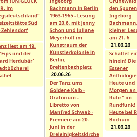
vom (UN)GLÜCK
Ingeborg
Grunewald:
 R. im
Bachmann in Berlin
den Spuren
egsdeutschland“
1963-1965 - Lesung
Ingeborg
eizeitstätte Süd
am 20.6. mit Jenny
Bachmann,
n-Zehlendorf
Schon und Juliane
kleiner Les
Meyerhoff im
am 21. 6
Kunstraum der
21.06.26
nz liest am 19.
Künstlerkolonie in
 'Fips und der
Schaltet ei
Berlin,
ard Herdubär'
hinein! Die
Breitenbachplatz
tadtbücherei
Essener
20.06.26
chel
Anthologie
Der Tanz ums
Heute und
Goldene Kalb -
Morgen an 
Oratorium -
Ruhr" im
Libretto von
Rundfunk! 
Manfred Schwab -
Heute bei 
Premiere am 20.
Bochum
Juni in der
21.06.26
Dreieinigkeitskirche