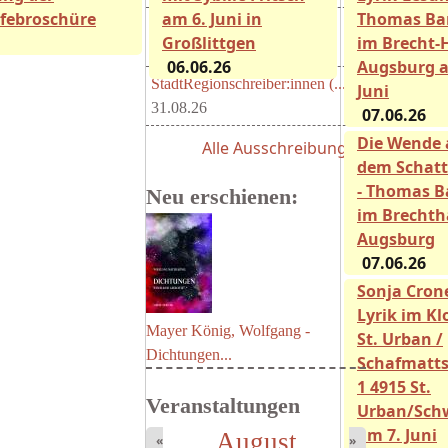
lfebroschüre
am 6. Juni in
Thomas Ba
Hans-Bernhard-Schiff-...
Großlittgen
im Brecht-
24.08.26
06.06.26
Augsburg a
StadtRegionschreiber:innen (...
Juni
31.08.26
07.06.26
Die Wende 
Alle Ausschreibungen
dem Schatt
- Thomas B
Neu erschienen:
im Brechth
Augsburg
07.06.26
Sonja Crone
Lyrik im Kl
Mayer König, Wolfgang -
St. Urban /
Dichtungen...
Schafmatts
1 4915 St.
Veranstaltungen
Urban/Sch
am 7. Juni
August
«
»