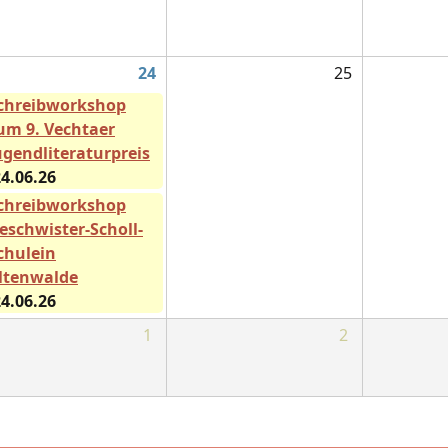
24
25
chreibworkshop
um 9. Vechtaer
ugendliteraturpreis
4.06.26
chreibworkshop
eschwister-Scholl-
chulein
ltenwalde
4.06.26
1
2