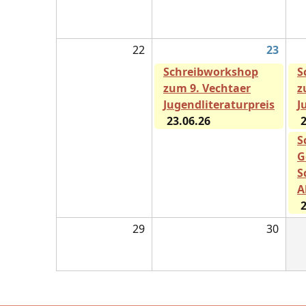
22
23
Schreibworkshop
S
zum 9. Vechtaer
z
Jugendliteraturpreis
J
23.06.26
2
S
G
S
A
2
29
30