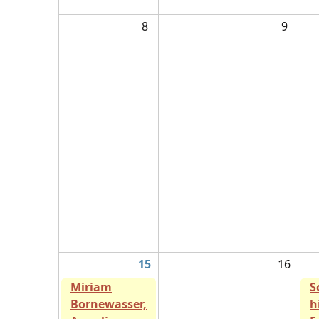
8
9
15
16
Miriam
S
Bornewasser,
h