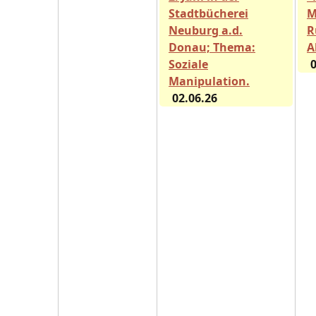
Stadtbücherei
M
Neuburg a.d.
R
Donau; Thema:
A
Soziale
0
Manipulation.
02.06.26