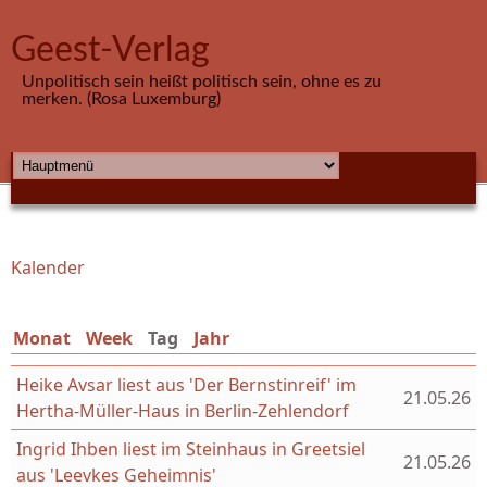
Direkt zum Inhalt
Geest-Verlag
Unpolitisch sein heißt politisch sein, ohne es zu
merken. (Rosa Luxemburg)
HAUPTMENÜ
Kalender
Sie sind hier
Monat
Week
Tag
(aktiver Reiter)
Jahr
Heike Avsar liest aus 'Der Bernstinreif' im
21.05.26
Hertha-Müller-Haus in Berlin-Zehlendorf
Ingrid Ihben liest im Steinhaus in Greetsiel
21.05.26
aus 'Leevkes Geheimnis'