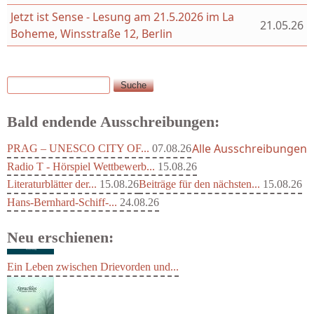
Jetzt ist Sense - Lesung am 21.5.2026 im La
21.05.26
Boheme, Winsstraße 12, Berlin
Suche
Suchformular
Bald endende Ausschreibungen:
Alle Ausschreibungen
PRAG – UNESCO CITY OF...
07.08.26
Radio T - Hörspiel Wettbewerb...
15.08.26
Literaturblätter der...
15.08.26
Beiträge für den nächsten...
15.08.26
Hans-Bernhard-Schiff-...
24.08.26
Neu erschienen:
Ein Leben zwischen Drievorden und...