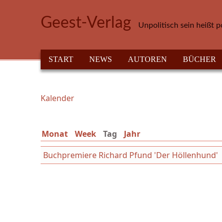
Direkt zum Inhalt
Geest-Verlag
Unpolitisch sein heißt p
HAUPTMENÜ
START
NEWS
AUTOREN
BÜCHER
Kalender
Sie sind hier
Monat
Week
Tag
(aktiver Reiter)
Jahr
Buchpremiere Richard Pfund 'Der Höllenhund'