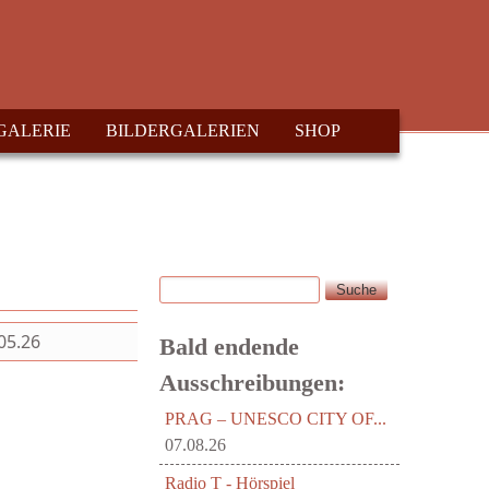
GALERIE
BILDERGALERIEN
SHOP
Suche
Suchformular
05.26
Bald endende
Ausschreibungen:
PRAG – UNESCO CITY OF...
07.08.26
Radio T - Hörspiel