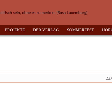
olitisch sein, ohne es zu merken. (Rosa Luxemburg)
PROJEKTE
DER VERLAG
SOMMERFEST
HÖR
23.